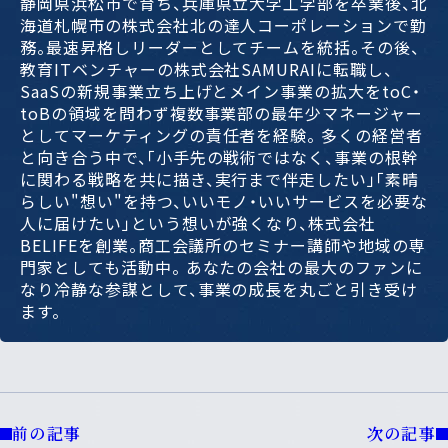
静岡県浜松市で育ち、兵庫県立大学工学部を卒業後、北
海道札幌市の株式会社北の達人コーポレーションで勤
務。最速昇格しリーダーとしてチームを統括。その後、
教育ITベンチャーの株式会社SAMURAIに転職し、
SaaSの新規事業立ち上げとメイン事業の拡大をtoC・
toBの領域を問わず複数事業部の最年少マネージャー
としてマーケティングの責任者を経験。 多くの経営者
と向き合う中で、「小手先の戦術ではなく、事業の根幹
に関わる戦略を共に描き、実行まで伴走したい」「素晴
らしい"想い"を持つ、いいモノ・いいサービスを必要な
人に届けたい」という想いが強くなり、株式会社
BELIFEを創業。商工会議所のセミナー講師や地域の専
門家としても活動中。 あなたの会社の最大のファンに
なり冷静な参謀として、事業の成長を丸ごと引き受け
ます。
前の記事
次の記事