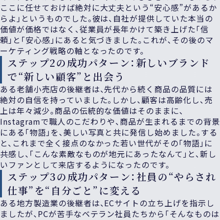
ここに任せておけば絶対に大丈夫という“安心感”があるか
らよ」というものでした。彼は、自社が提供していた本当の
価値が価格ではなく、従業員が長年かけて築き上げた「信
頼」と「安心感」にあると気づきました。これが、その後のマ
ーケティング戦略の軸となったのです。
ステップ2の成功パターン：新しいブランド
で“新しい顧客”と出会う
ある老舗小売店の後継者は、先代から続く商品の品質には
絶対の自信を持っていました。しかし、顧客は高齢化し、売
上は年々減少。商品の伝統的な価値はそのままに、
Instagramで職人のこだわりや、商品が生まれるまでの背景
にある「物語」を、美しい写真と共に発信し始めました。する
と、これまで全く接点のなかった若い世代がその「物語」に
共感し、「こんな素敵なものが地元にあったなんて」と、新し
いファンとして来店するようになったのです。
ステップ3の成功パターン：社員の“やらされ
仕事”を“自分ごと”に変える
ある地方製造業の後継者は、ECサイトの立ち上げを指示し
ましたが、PCが苦手なベテラン社員たちから「そんなものは