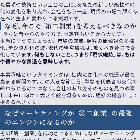
た信頼や技術という土台の上に、あなたの新しい感性や時
代の変化を取り入れ、会社をもう一度、現代の市場で輝く存
在へと生まれ変わらせる挑戦です。
なぜ、今こそ「第二創業」を考えるべきなのか
「うちは昔からのやり方で、固定客もいるから大丈夫」——
本当にそうでしょうか。 市場の成熟、顧客の価値観の多様
化、デジタル化の波。現代の経営環境は、驚くべき速さで変
化しています。
何もしないこと、つまり「現状維持」は、もは
や緩やかな衰退を意味します。
事業承継というタイミングは、社内に変化への機運が最も
高まる瞬間です。この大きな節目を、単なる代表者の交代で
終わらせるのではなく、会社のあり方そのものを見つめ直
し、未来に向けて大きく舵を切るための、絶好の機会として
捉えるべきです。
なぜマーケティングが「第二創業」の最強
のエンジンになるのか
その「第二創業」を成功させるために、なぜマーケティング
が不可欠なのでしょうか。それは、マーケティングが単なる