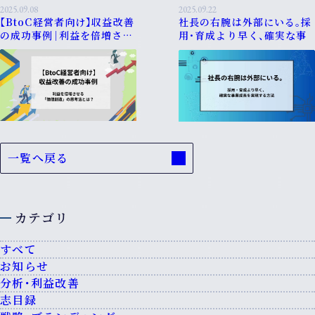
2025.09.08
2025.09.22
【BtoC経営者向け】収益改善
社長の右腕は外部にいる。採
の成功事例｜利益を倍増させ
用・育成より早く、確実な事
る「価値創造」の思考法と
業成長を実現する方法
は？
一覧へ戻る
カテゴリ
すべて
お知らせ
分析・利益改善
志目録