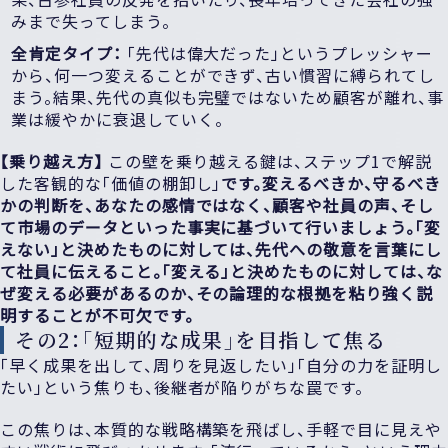
みまで失ってしまう。
全肯定タイプ：
「先代は偉大だった」というプレッシャー
から、何一つ変えることができず、古い慣習に縛られてし
まう。結果、先代の真似も完璧ではないため顧客が離れ、事
業は緩やかに衰退していく。
【乗り越え方】
この壁を乗り越える鍵は、ステップ1で解説
した客観的な「価値の棚卸し」
です。変えるべきか、守るべき
かの判断を、あなたの感情ではなく、顧客や社員の声、そし
て市場のデータといった事実に基づいて行いましょう。「変
えない」と決めたものに対しては、先代への敬意を言葉にし
て社員に伝えること。「変える」と決めたものに対しては、な
ぜ変える必要があるのか、その論理的な根拠を粘り強く説
明することが不可欠です。
その2：「短期的な成果」を目指して焦る
「早く成果を出して、周りを見返したい」「自分の力を証明し
たい」という焦りも、後継者が陥りがちな罠です。
この焦りは、本質的な戦略構築を飛ばし、手軽で目に見えや