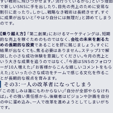
すい戦術に飛びつかせます。「流行っているから」という理由
で新しいSNSに手を出したり、目先の売上のために安易な
割引に走ったり。しかし、戦略なき戦術は長続きせず、すぐ
に成果が出ないと「やはり自分には無理だ」と諦めてしまう
のです。
【乗り越え方】
「第二創業」におけるマーケティングは、短期
的な売上を稼ぐためのものではなく、
会社の未来を創るた
めの長期的な投資
であることを肝に銘じましょう。すぐに
結果が出なくても、焦る必要はありません。ステップ3で解
説した小さな成功体験を意識してください。今月の売上と
いう大きな成果を追うのではなく、「今週はSNSのフォロワ
ーが10人増えた」「お客様からこんな嬉しいコメントをもら
えた」といった小さな成功をチームで感じる文化を作るこ
とが長期的な視点を育みます。
その3：一人の改革者になってしまう
「この苦しみは誰にもわからない」「自分が全部やらなけれ
ば」。その強い責任感から、後継者はビジョンや計画を自分
の中に溜め込み、一人で改革を進めようとしてしまいがち
です。