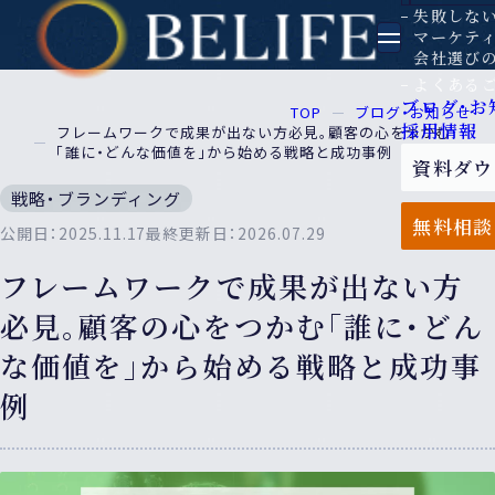
失敗しな
マーケテ
会社選び
よくある
ブログ・お
TOP
ブログ・お知らせ
採用情報
フレームワークで成果が出ない方必見。顧客の心をつかむ
「誰に・どんな価値を」から始める戦略と成功事例
資料ダウ
戦略・ブランディング
無料相談
公開日：2025.11.17
最終更新日：2026.07.29
フレームワークで成果が出ない方
必見。顧客の心をつかむ「誰に・どん
な価値を」から始める戦略と成功事
例