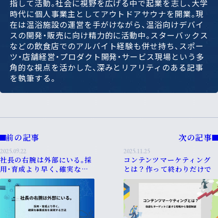
指して活動。社会に視野を広げる中で起業を志し、大学
時代に個人事業主としてアウトドアサウナを開業。現
在は温浴施設の運営を手がけながら、温浴向けデバイ
スの開発・販売に向け精力的に活動中。スターバックス
などの飲食店でのアルバイト経験も併せ持ち、スポー
ツ・店舗経営・プロダクト開発・サービス現場という多
角的な視点を活かした、深みとリアリティのある記事
を執筆する。
前の記事
次の記事
2025.09.22
2025.11.25
社長の右腕は外部にいる。採
コンテンツマーケティング
用・育成より早く、確実な事
とは？作って終わりだけで
業成長を実現する方法
なく、価値をターゲットに届
ける戦略から徹底解説