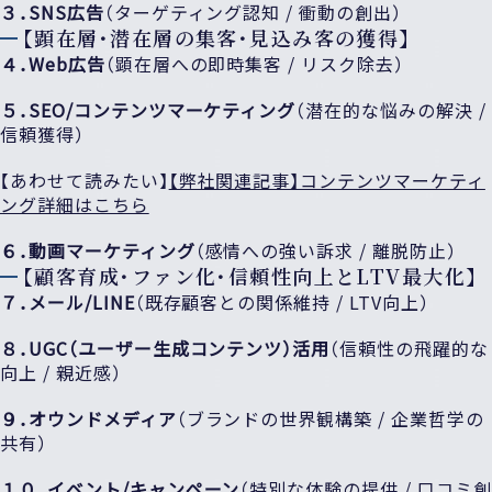
３．SNS広告
（ターゲティング認知 / 衝動の創出）
【
顕在層・潜在層の集客・見込み客の獲得
】
４．Web広告
（顕在層への即時集客 / リスク除去）
５．SEO/コンテンツマーケティング
（潜在的な悩みの解決 /
信頼獲得）
【あわせて読みたい】
【弊社関連記事】コンテンツマーケティ
ング詳細はこちら
６．動画マーケティング
（感情への強い訴求 / 離脱防止）
【
顧客育成・ファン化・信頼性向上とLTV最大化
】
７．メール/LINE
（既存顧客との関係維持 / LTV向上）
８．UGC（ユーザー生成コンテンツ）活用
（信頼性の飛躍的な
向上 / 親近感）
９．オウンドメディア
（ブランドの世界観構築 / 企業哲学の
共有）
１０．イベント/キャンペーン
（特別な体験の提供 / 口コミ創