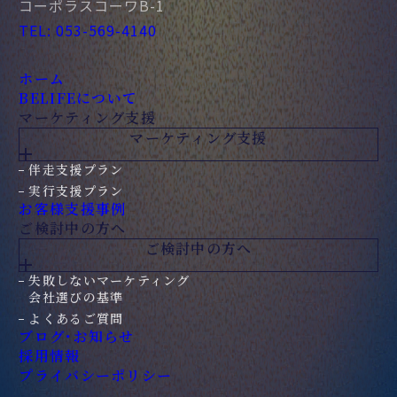
コーポラスコーワB-1
TEL: 053-569-4140
ホーム
BELIFEについて
マーケティング支援
マーケティング支援
伴走支援プラン
実行支援プラン
お客様支援事例
ご検討中の方へ
ご検討中の方へ
失敗しない
マーケティング
会社選びの基準
よくあるご質問
ブログ・お知らせ
採用情報
プライバシーポリシー